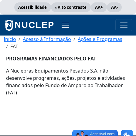
Pular para o conteúdo principal
Acessibilidade
Alto contraste
AA+
AA-
NUCLEP
Trilha de navegação
Início
Acesso à Informação
Ações e Programas
FAT
PROGRAMAS FINANCIADOS PELO FAT
A Nuclebras Equipamentos Pesados S.A. não
desenvolve programas, ações, projetos e atividades
financiados pelo Fundo de Amparo ao Trabalhador
(FAT)