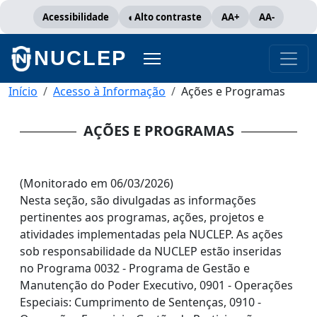
Pular para o conteúdo principal
Acessibilidade
Alto contraste
AA+
AA-
NUCLEP
Trilha de navegação
Início
Acesso à Informação
Ações e Programas
AÇÕES E PROGRAMAS
(Monitorado em 06/03/2026)
Nesta seção, são divulgadas as informações
pertinentes aos programas, ações, projetos e
atividades implementadas pela NUCLEP. As ações
sob responsabilidade da NUCLEP estão inseridas
no Programa 0032 - Programa de Gestão e
Manutenção do Poder Executivo, 0901 - Operações
Especiais: Cumprimento de Sentenças, 0910 -