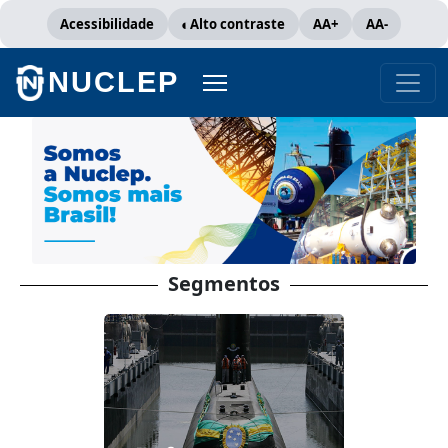
Pular para o conteúdo principal
Acessibilidade
Alto contraste
AA+
AA-
NUCLEP
Segmentos