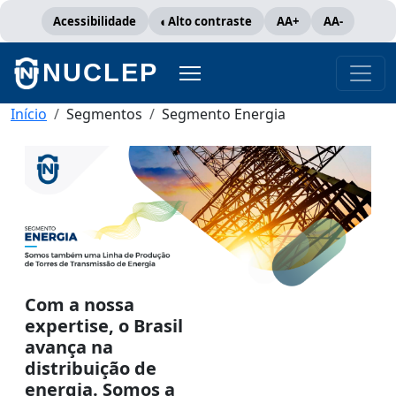
Pular para o conteúdo principal
Acessibilidade
Alto contraste
AA+
AA-
NUCLEP
Trilha de navegação
Início
Segmentos
Segmento Energia
Com a nossa
expertise, o Brasil
avança na
distribuição de
energia. Somos a