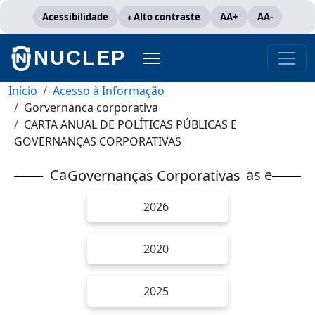
Pular para o conteúdo principal
Acessibilidade
Alto contraste
AA+
AA-
NUCLEP
Trilha de navegação
Início
Acesso à Informação
Gorvernanca corporativa
CARTA ANUAL DE POLÍTICAS PÚBLICAS E
GOVERNANÇAS CORPORATIVAS
Carta Anual de Políticas Públicas e Governanças Corporativas
2026
2020
2025