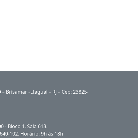
 – Brisamar - Itaguaí – RJ – Cep: 23825-
 - Bloco 1, Sala 613.
22640-102. Horário: 9h às 18h