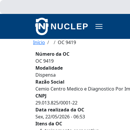
Pular para o conteúdo principal
NUCLEP
Trilha de navegação
Início
OC 9419
Número da OC
OC 9419
Modalidade
Dispensa
Razão Social
Cemio Centro Medico e Diagnostico Por I
CNPJ
29.013.825/0001-22
Data realizada da OC
Sex, 22/05/2026 - 06:53
Itens da OC