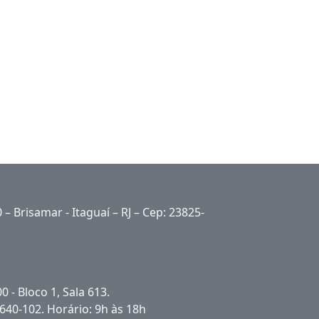
 – Brisamar - Itaguaí – RJ – Cep: 23825-
 - Bloco 1, Sala 613.
22640-102. Horário: 9h às 18h