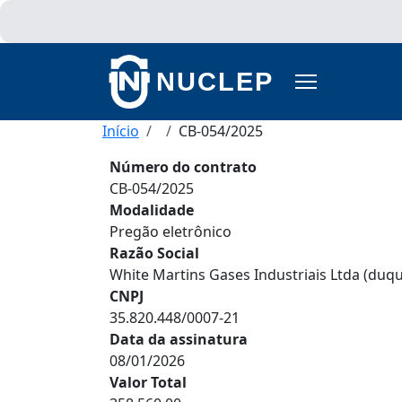
Pular para o conteúdo principal
NUCLEP
Trilha de navegação
Início
CB-054/2025
Número do contrato
CB-054/2025
Modalidade
Pregão eletrônico
Razão Social
White Martins Gases Industriais Ltda (duqu
CNPJ
35.820.448/0007-21
Data da assinatura
08/01/2026
Valor Total