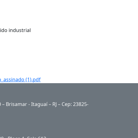
ido industrial
assinado (1).pdf
 – Brisamar - Itaguaí – RJ – Cep: 23825-