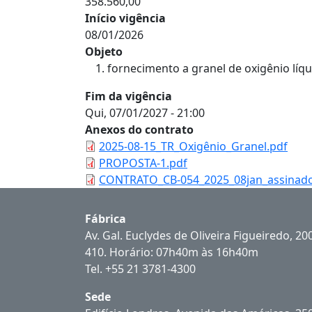
358.560,00
Início vigência
08/01/2026
Objeto
fornecimento a granel de oxigênio líqu
Fim da vigência
Qui, 07/01/2027 - 21:00
Anexos do contrato
2025-08-15_TR_Oxigênio_Granel.pdf
PROPOSTA-1.pdf
CONTRATO_CB-054_2025_08jan_assinado_
Fábrica
Av. Gal. Euclydes de Oliveira Figueiredo, 200
410. Horário: 07h40m às 16h40m
Tel. +55 21 3781-4300
Sede