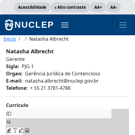
Pular para o conteúdo principal
Acessibilidade
Alto contraste
AA+
AA-
NUCLEP
Trilha de navegação
Início
Natasha Albrecht
Natasha Albrecht
Gerente
Sigla
PJG-1
Orgao
Gerência Jurídica de Contencioso
E-mail
natasha.albrecht@nuclep.gov.br
Telefone
+ 55 21 3781-4788
Currículo