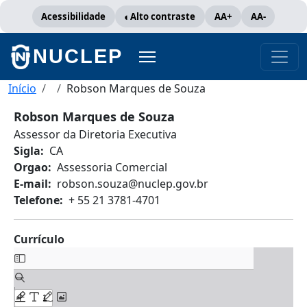
Pular para o conteúdo principal
Acessibilidade
Alto contraste
AA+
AA-
NUCLEP
Trilha de navegação
Início
Robson Marques de Souza
Robson Marques de Souza
Assessor da Diretoria Executiva
Sigla
CA
Orgao
Assessoria Comercial
E-mail
robson.souza@nuclep.gov.br
Telefone
+ 55 21 3781-4701
Currículo