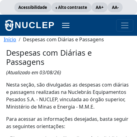
Pular para o conteúdo principal
Acessibilidade
Alto contraste
AA+
AA-
NUCLEP
Trilha de navegação
Início
Despesas com Diárias e Passagens
Despesas com Diárias e
Passagens
(Atualizado em 03/08/26)
Nesta seção, são divulgadas as despesas com diárias
e passagens realizadas na Nuclebrás Equipamentos
Pesados S.A. - NUCLEP, vinculada ao órgão superior,
Ministério de Minas e Energia - M.M.E.
Para acessar as informações desejadas, basta seguir
as seguintes orientações: