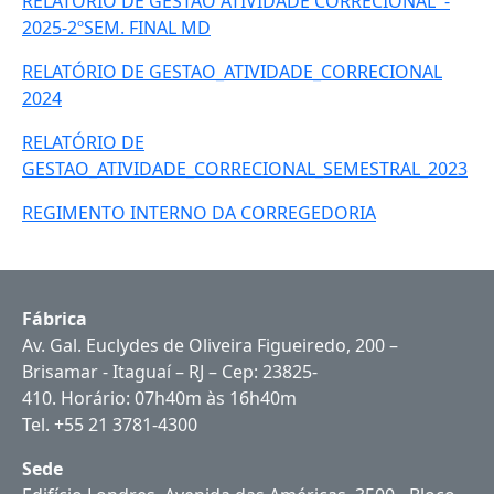
RELATÓRIO DE GESTÃO ATIVIDADE CORRECIONAL -
2025-2ºSEM. FINAL MD
RELATÓRIO DE GESTAO_ATIVIDADE_CORRECIONAL
2024
RELATÓRIO DE
GESTAO_ATIVIDADE_CORRECIONAL_SEMESTRAL_2023
REGIMENTO INTERNO DA CORREGEDORIA
Fábrica
Av. Gal. Euclydes de Oliveira Figueiredo, 200 –
Brisamar - Itaguaí – RJ – Cep: 23825-
410. Horário: 07h40m às 16h40m
Tel. +55 21 3781-4300
Sede