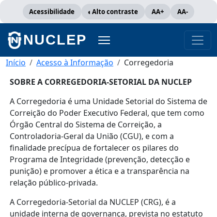
Pular para o conteúdo principal
Acessibilidade
Alto contraste
AA+
AA-
NUCLEP
Trilha de navegação
Início
Acesso à Informação
Corregedoria
SOBRE A CORREGEDORIA-SETORIAL DA NUCLEP
A Corregedoria é uma Unidade Setorial do Sistema de
Correição do Poder Executivo Federal, que tem como
Órgão Central do Sistema de Correição, a
Controladoria-Geral da União (CGU), e com a
finalidade precípua de fortalecer os pilares do
Programa de Integridade (prevenção, detecção e
punição) e promover a ética e a transparência na
relação público-privada.
A Corregedoria-Setorial da NUCLEP (CRG), é a
unidade interna de governança, prevista no estatuto